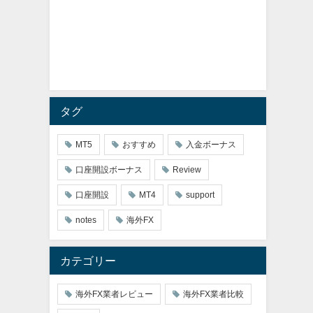
タグ
MT5
おすすめ
入金ボーナス
口座開設ボーナス
Review
口座開設
MT4
support
notes
海外FX
カテゴリー
海外FX業者レビュー
海外FX業者比較